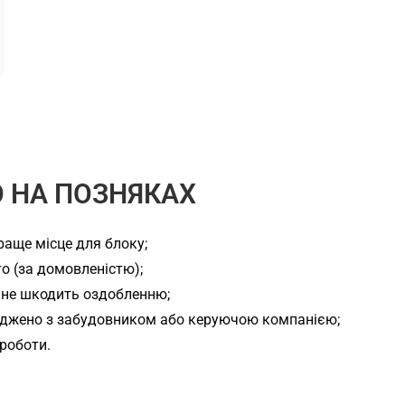
 НА ПОЗНЯКАХ
аще місце для блоку;
о (за домовленістю);
 не шкодить оздобленню;
оджено з забудовником або керуючою компанією;
роботи.