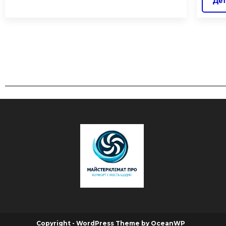
Дет
Copyright - WordPress Theme by OceanWP